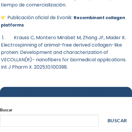
tiempo de comercialización.
Publicación oficial de Evonik:
Recombinant collagen
platforms
1. Krauss C, Montero Mirabet M, Zhang JF, Mader K.
Electrospinning of animal-free derived collagen-like
protein: Development and characterization of
VECOLLAN(R)- nanofibers for biomedical applications.
Int J Pharm X. 2025;10:100398.
Publicado en
Biomedical
|
Etiquetado
biomedical
,
collagen
,
evonik
,
vecollan
Buscar
BUSCAR