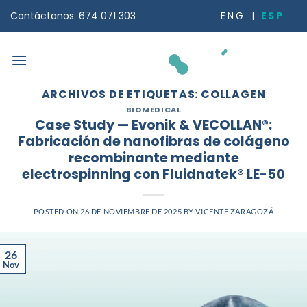
Saltar
ESP
ENG
Contáctanos: 674 071 303
al
contenido
ARCHIVOS DE ETIQUETAS:
COLLAGEN
BIOMEDICAL
Case Study — Evonik & VECOLLAN®:
Fabricación de nanofibras de colágeno
recombinante mediante
electrospinning con Fluidnatek® LE-50
POSTED ON
26 DE NOVIEMBRE DE 2025
BY
VICENTE ZARAGOZÁ
26
Nov