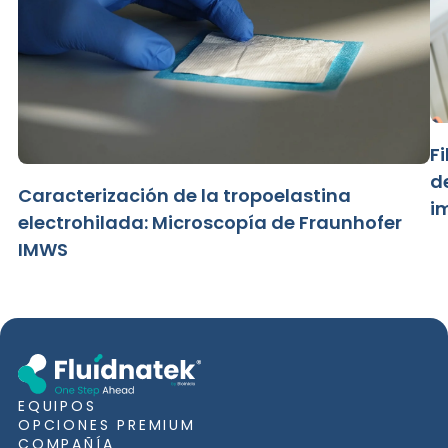
F
d
Caracterización de la tropoelastina
i
electrohilada: Microscopía de Fraunhofer
IMWS
EQUIPOS
OPCIONES PREMIUM
COMPAÑÍA