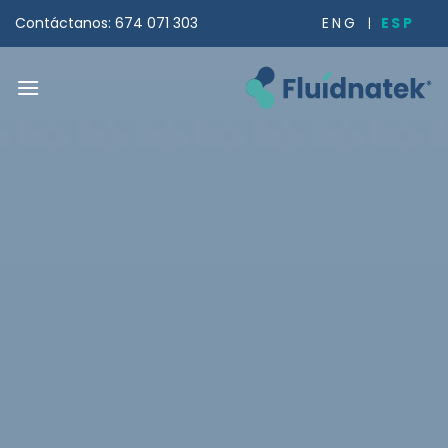
Saltar
ESP
ENG
Contáctanos: 674 071 303
al
contenido