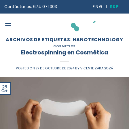
Saltar
ESP
ENG
Contáctanos: 674 071 303
al
contenido
ARCHIVOS DE ETIQUETAS:
NANOTECHNOLOGY
COSMETICS
Electrospinning en Cosmética
POSTED ON
29 DE OCTUBRE DE 2024
BY
VICENTE ZARAGOZÁ
29
Oct