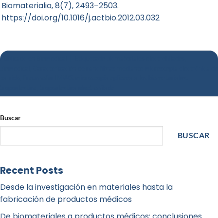
Biomaterialia, 8(7), 2493–2503.
https://doi.org/10.1016/j.actbio.2012.03.032
Publicado en
Biomedical
|
Etiquetado
biomateriales electrohilados
,
biomedical
,
Caracterización de nanofibras mediante microscopía electrónica de
barrido
,
Fraunhofer IMWS
,
microscopía aplicada a los biomateriales
,
tropoelastina
,
tropoelastina electrohilada
Buscar
BUSCAR
Recent Posts
Desde la investigación en materiales hasta la
fabricación de productos médicos
De biomateriales a productos médicos: conclusiones