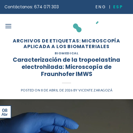
Saltar
ESP
ENG
Contáctanos: 674 071 303
al
contenido
ARCHIVOS DE ETIQUETAS:
MICROSCOPÍA
APLICADA A LOS BIOMATERIALES
BIOMEDICAL
Caracterización de la tropoelastina
electrohilada: Microscopía de
Fraunhofer IMWS
POSTED ON
8 DE ABRIL DE 2026
BY
VICENTE ZARAGOZÁ
08
Abr