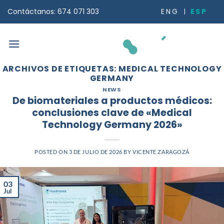
Saltar
ESP
ENG
Contáctanos: 674 071 303
al
contenido
ARCHIVOS DE ETIQUETAS:
MEDICAL TECHNOLOGY
GERMANY
NEWS
De biomateriales a productos médicos:
conclusiones clave de «Medical
Technology Germany 2026»
POSTED ON
3 DE JULIO DE 2026
BY
VICENTE ZARAGOZÁ
03
Jul