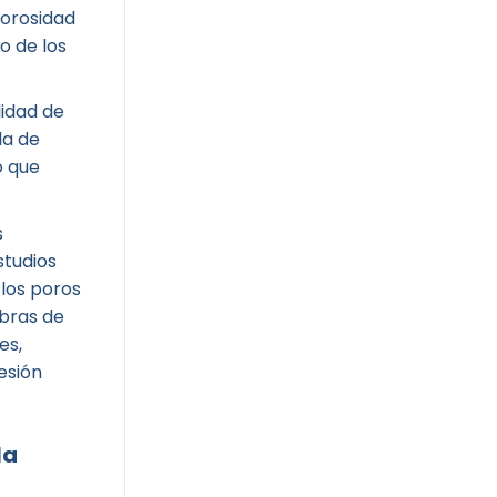
orosidad
o de los
lidad de
la de
o que
s
studios
 los poros
ibras de
es,
esión
la