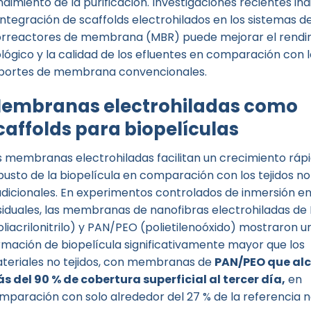
ndimiento de la purificación. Investigaciones recientes in
 integración de scaffolds electrohilados en los sistemas d
orreactores de membrana (MBR) puede mejorar el rendi
ológico y la calidad de los efluentes en comparación con 
portes de membrana convencionales.
embranas electrohiladas como
caffolds para biopelículas
s membranas electrohiladas facilitan un crecimiento rápi
busto de la biopelícula en comparación con los tejidos no 
adicionales. En experimentos controlados de inmersión e
siduales, las membranas de nanofibras electrohiladas de
oliacrilonitrilo) y PAN/PEO (polietilenoóxido) mostraron u
rmación de biopelícula significativamente mayor que los
teriales no tejidos, con membranas de
PAN/PEO que al
s del 90 % de cobertura superficial al tercer día,
en
mparación con solo alrededor del 27 % de la referencia no