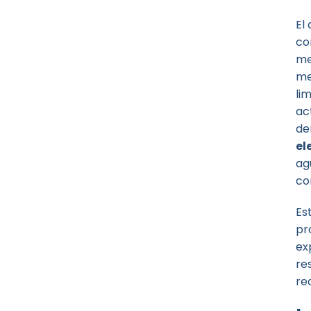
El
co
me
me
li
ac
de
el
ag
co
Es
pr
ex
re
re