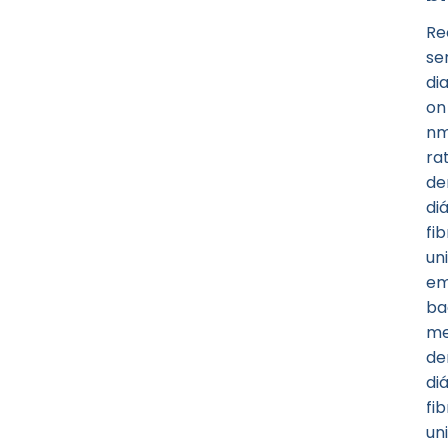
Re
se
di
on
nm
ra
de
di
fi
un
em
ba
me
de
di
fi
un