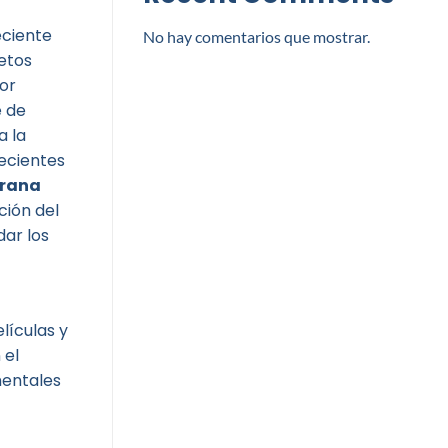
eciente
No hay comentarios que mostrar.
retos
or
e de
a la
recientes
brana
ción del
ar los
lículas y
 el
mentales