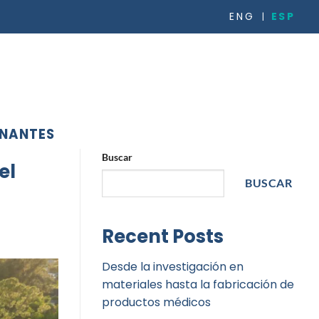
ESP
ENG
RECURSOS
CASOS DE ÉXITO
COMPAÑÍA
CONTACTO
INANTES
Buscar
el
BUSCAR
Recent Posts
Desde la investigación en
materiales hasta la fabricación de
productos médicos