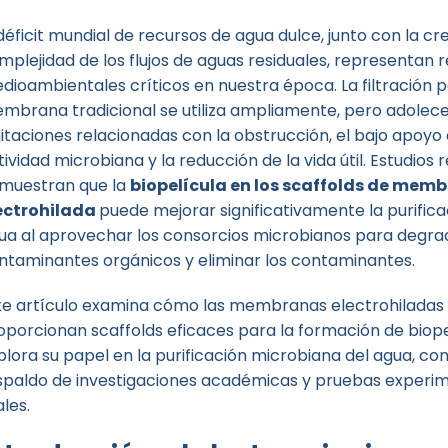
 déficit mundial de recursos de agua dulce, junto con la cr
mplejidad de los flujos de aguas residuales, representan 
dioambientales críticos en nuestra época. La filtración p
mbrana tradicional se utiliza ampliamente, pero adolec
mitaciones relacionadas con la obstrucción, el bajo apoyo 
tividad microbiana y la reducción de la vida útil. Estudios 
muestran que la
biopelícula en los scaffolds de mem
ectrohilada
puede mejorar significativamente la purifica
ua al aprovechar los consorcios microbianos para degrad
ntaminantes orgánicos y eliminar los contaminantes.
te artículo examina cómo las membranas electrohiladas
oporcionan scaffolds eficaces para la formación de biope
plora su papel en la purificación microbiana del agua, con
spaldo de investigaciones académicas y pruebas experi
ales.