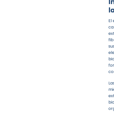
I
l
El
ca
ex
fi
su
el
bi
fo
co
La
mi
ex
bi
or