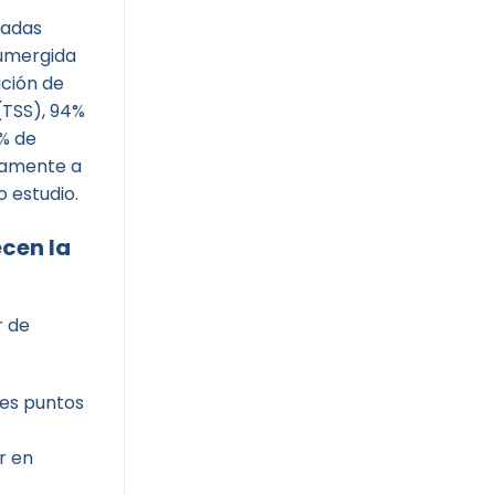
ladas
sumergida
ación de
(TSS), 94%
% de
ivamente a
 estudio.
ecen la
r de
es puntos
r en