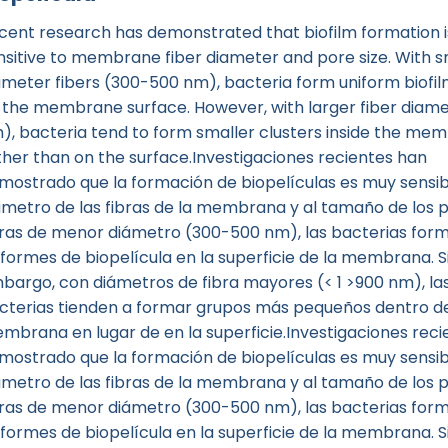
cent research has demonstrated that biofilm formation i
nsitive to membrane fiber diameter and pore size. With s
ameter fibers (300-500 nm), bacteria form uniform biofil
 the membrane surface. However, with larger fiber diame
), bacteria tend to form smaller clusters inside the me
ther than on the surface.Investigaciones recientes han
mostrado que la formación de biopelículas es muy sensib
ámetro de las fibras de la membrana y al tamaño de los 
bras de menor diámetro (300-500 nm), las bacterias for
iformes de biopelícula en la superficie de la membrana. S
bargo, con diámetros de fibra mayores (< 1 >900 nm), la
cterias tienden a formar grupos más pequeños dentro de
mbrana en lugar de en la superficie.Investigaciones reci
mostrado que la formación de biopelículas es muy sensib
ámetro de las fibras de la membrana y al tamaño de los 
bras de menor diámetro (300-500 nm), las bacterias for
iformes de biopelícula en la superficie de la membrana. S