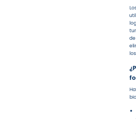
Lo
ut
lo
tu
de
el
lo
¿P
fo
Ha
bi