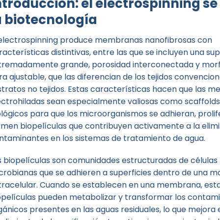
ntroducción: el electrospinning se
a biotecnología
 electrospinning produce membranas nanofibrosas con
racterísticas distintivas, entre las que se incluyen una sup
tremadamente grande, porosidad interconectada y morf
bra ajustable, que las diferencian de los tejidos convencion
stratos no tejidos. Estas características hacen que las 
ectrohiladas sean especialmente valiosas como scaffolds
ológicos para que los microorganismos se adhieran, prolif
rmen biopelículas que contribuyen activamente a la elim
ntaminantes en los sistemas de tratamiento de agua.
s biopelículas son comunidades estructuradas de células
crobianas que se adhieren a superficies dentro de una ma
tracelular. Cuando se establecen en una membrana, est
opelículas pueden metabolizar y transformar los contam
gánicos presentes en las aguas residuales, lo que mejora 