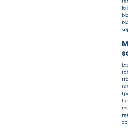
re
la
bi
bi
so
M
s
La
ro
tr
re
(p
fo
ma
má
co