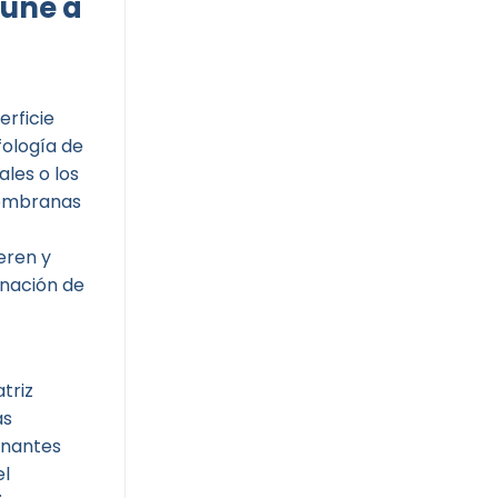
 une a
erficie
ología de
ales o los
membranas
eren y
inación de
triz
as
inantes
el