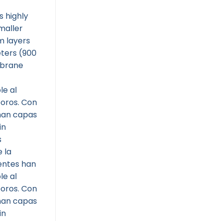
s highly
maller
m layers
ters (900
mbrane
le al
poros. Con
man capas
in
s
 la
entes han
le al
poros. Con
man capas
in