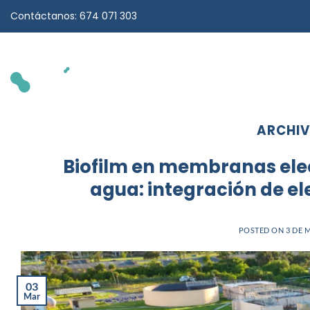
Saltar
Contáctanos: 674 071 303
al
contenido
ARCHIV
Biofilm en membranas elec
agua: integración de e
POSTED ON
3 DE 
03
Mar