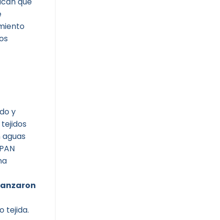
dican que
e
miento
los
do y
tejidos
n aguas
 PAN
na
canzaron
 tejida.