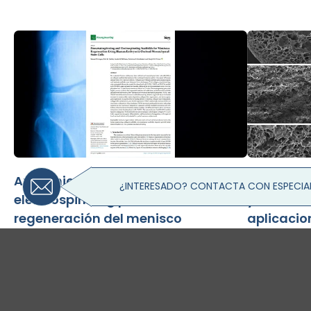
Andamios obtenidos mediante
Caracteri
¿INTERESADO? CONTACTA CON ESPECIAL
electrospinning para la
y andamio
regeneración del menisco
aplicacio
utilizando células madre
tendón
mesenquimales derivadas de
embriones humanos