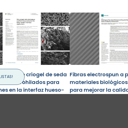
zación de criogel de seda
Fibras electrospun a p
ISTAS!
s electrohilados para
materiales biológicos
nes en la interfaz hueso-
para mejorar la calida
interior