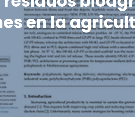
 residuos bioagr
es en la agricul