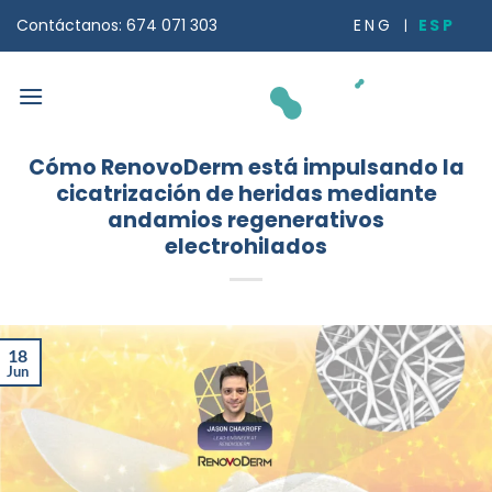
Saltar
ESP
ENG
Contáctanos: 674 071 303
al
contenido
Cómo RenovoDerm está impulsando la
cicatrización de heridas mediante
andamios regenerativos
electrohilados
18
Jun